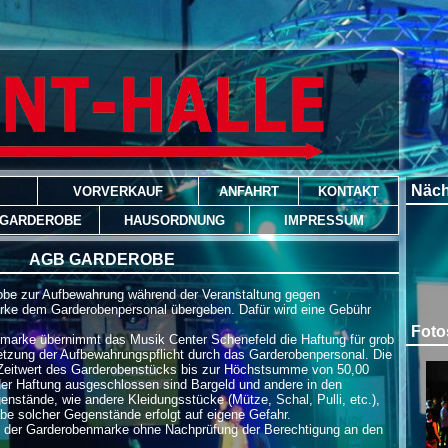
Näch
VORVERKAUF
ANFAHRT
KONTAKT
 GARDEROBE
HAUSORDNUNG
IMPRESSUM
AGB GARDEROBE
robe zur Aufbewahrung während der Veranstaltung gegen
ke dem Garderobenpersonal übergeben. Dafür wird eine Gebühr
Foto
marke übernimmt das Musik Center Schenefeld die Haftung für grob
letzung der Aufbewahrungspflicht durch das Garderobenpersonal. Die
 Zeitwert des Garderobenstücks bis zur Höchstsumme von 50,00
er Haftung ausgeschlossen sind Bargeld und andere in den
nstände, wie andere Kleidungsstücke (Mütze, Schal, Pulli, etc.),
be solcher Gegenstände erfolgt auf eigene Gefahr.
e der Garderobenmarke ohne Nachprüfung der Berechtigung an den