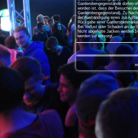
Garderobengegenstände dürfen o
worden ist, dass der Besucher de
Garderobengegenstand). Zu Nachf
der Aushändigung eines zur Auf
Rückgabe einer Garderobenmarke i
Bei Verlust oder Schaden an der 
Nicht abgeholte Jacken werden 14
werden sie entsorgt.
M