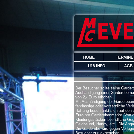
HOME
TERMINE
U18 INFO
AGB
Der Besucher sollte seine Garde
Aushändigung einer Garderobemar
von 2,- Euro erhoben.
Mit Aushändigung der Garderoben
fahrlässige oder vorsätzliche Ver
Haftung beschränkt sich auf den
Euro pro Garderobenmarke. Von d
Kleidungsstücken befindliche Gege
Geldbeutel, Handy, etc.. Die Abga
Die Garderobe wird gegen Vorlag
Besucher zurückgegeben.