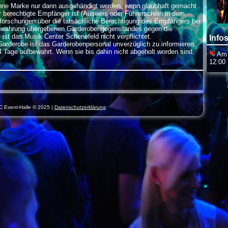
hne Marke nur dann ausgehändigt werden, wenn glaubhaft gemacht
r berechtigte Empfänger ist (Ausweis oder Führerschein in dem
orschungen über die tatsächliche Berechtigung des Empfängers bei
bewahrung übergebenen Garderobengegenstandes gegen die
st das Musik Center Schenefeld nicht verpflichtet.
Infos
Garderobe ist das Garderobenpersonal unverzüglich zu informieren.
 Tage aufbewahrt. Wenn sie bis dahin nicht abgeholt worden sind,
Am S
12:00 
C Event-Halle © 2025 |
Datenschutzerklärung